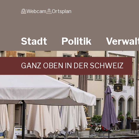
Schnellnavigation
Navigieren in Stein am
Metanavigation
Webcam
Ortsplan
Hauptnavigation
Stadt
Politik
Verwal
GANZ OBEN IN DER SCHWEIZ