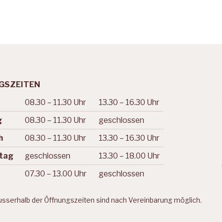
GSZEITEN
08.30 – 11.30
Uhr
13.30 – 16.30 Uhr
tag
Vormittag
Nachmittag
g
08.30 – 11.30
Uhr
geschlossen
h
08.30 – 11.30
Uhr
13.30 – 16.30 Uhr
tag
geschlossen
13.30 – 18.00 Uhr
07.30 – 13.00
Uhr
geschlossen
sserhalb der Öffnungszeiten sind nach Vereinbarung möglich.