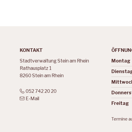
Footer
KONTAKT
ÖFFNUN
Stadtverwaltung Stein am Rhein
Mo
ntag
Wochen
Rathausplatz 1
Di
ensta
8260 Stein am Rhein
Mi
ttwoc
052 742 20 20
Do
nners
E-Mail
Fr
eitag
Termine au