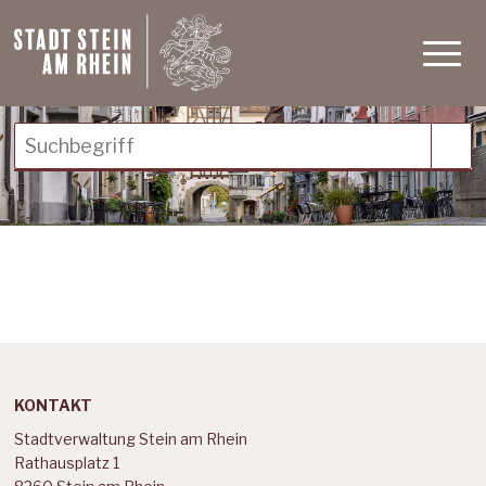
Schnellnavigation
Navigieren in Stein am Rh
Haupt
Suchbegriff
Suc
Footer
KONTAKT
Stadtverwaltung Stein am Rhein
Rathausplatz 1