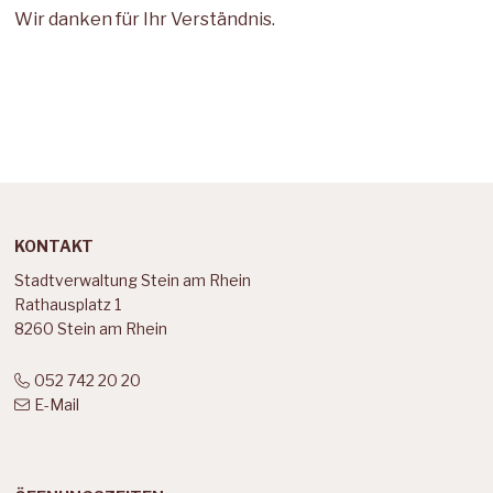
Wir danken für Ihr Verständnis.
Footer
KONTAKT
Stadtverwaltung Stein am Rhein
Rathausplatz 1
8260 Stein am Rhein
052 742 20 20
E-Mail