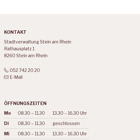
Footer
KONTAKT
Stadtverwaltung Stein am Rhein
Rathausplatz 1
8260 Stein am Rhein
052 742 20 20
E-Mail
ÖFFNUNGSZEITEN
Mo
08.30 – 11.30
13.30 – 16.30 Uhr
Wochentag
Vormittag
Nachmittag
Di
08.30 – 11.30
geschlossen
Mi
08.30 – 11.30
13.30 – 16.30 Uhr