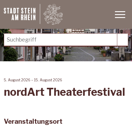
Schnellnavigation
Navigieren in Stein am Rh
Haupt
Suchbegriff
Suc
5. August 2026
– 15. August 2026
nordArt Theaterfestival
Veranstaltungsort