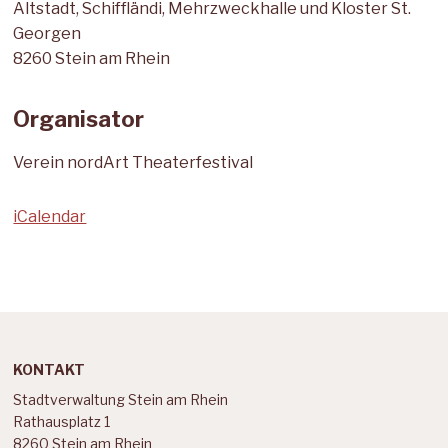
Altstadt, Schiffländi, Mehrzweckhalle und Kloster St.
Georgen
8260 Stein am Rhein
Organisator
Verein nordArt Theaterfestival
iCalendar
Footer
KONTAKT
Stadtverwaltung Stein am Rhein
Rathausplatz 1
8260 Stein am Rhein