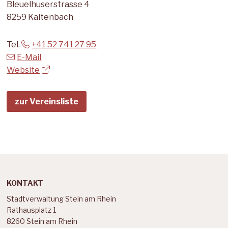
Bleuelhuserstrasse 4
8259 Kaltenbach
Tel.
+41 52 741 27 95
E-Mail
Website
zur Vereinsliste
Footer
KONTAKT
Stadtverwaltung Stein am Rhein
Rathausplatz 1
8260 Stein am Rhein