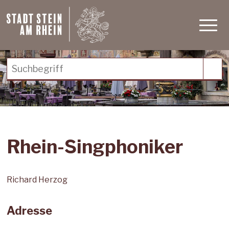
Schnellnavigation
Navigieren in Stein am Rh
Haupt
Suchbegriff
Suc
Rhein-Singphoniker
Richard Herzog
Adresse