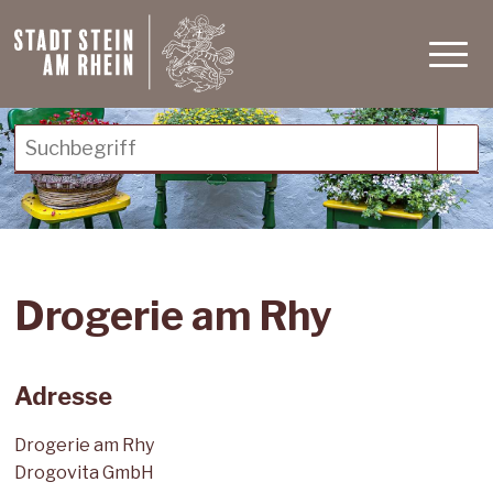
Schnellnavigation
Navigieren in Stein am Rh
Haupt
Suchbegriff
Suc
Drogerie am Rhy
Adresse
Drogerie am Rhy
Drogovita GmbH