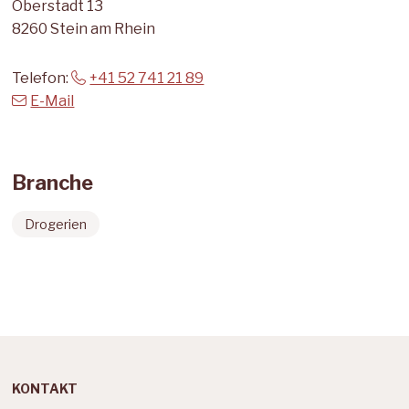
Oberstadt 13
8260 Stein am Rhein
Telefon:
+41 52 741 21 89
E-Mail
Branche
Drogerien
Footer
KONTAKT