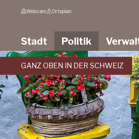
Schnellnavigation
Navigieren in Stein am
Metanavigation
Webcam
Ortsplan
Hauptnavigation
Stadt
Politik
Verwal
GANZ OBEN IN DER SCHWEIZ