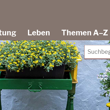
 Rhein
tung
Leben
Themen A–Z
Suchbegr