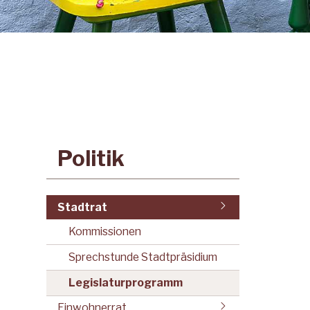
Subnavigation:
Politik
Stadtrat
Kommissionen
Sprechstunde Stadtpräsidium
Legislaturprogramm
Einwohnerrat